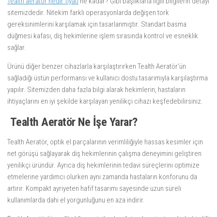
Tealth aeratör nedir fiyatı
ne kadar? Gibi başlıklarla ilgili bilgilerin detayı
sitemizdedir. Nitekim farklı operasyonlarda değişen tork
gereksinimlerini karşılamak için tasarlanmıştır. Standart basma
düğmesi kafası, diş hekimlerine işlem sırasında kontrol ve esneklik
sağlar.
Ürünü diğer benzer cihazlarla karşılaştırırken Tealth Aeratör’ün
sağladığı üstün performansı ve kullanıcı dostu tasarımıyla karşılaştırma
yapılır. Sitemizden daha fazla bilgi alarak hekimlerin, hastaların
ihtiyaçlarını en iyi şekilde karşılayan yenilikçi cihazı keşfedebilirsiniz.
Tealth Aeratör Ne İşe Yarar?
Tealth Aeratör, optik el parçalarının verimliliğiyle hassas kesimler için
net görüşü sağlayarak diş hekimlerinin çalışma deneyimini geliştiren
yenilikçi üründür. Ayrıca diş hekimlerinin tedavi süreçlerini optimize
etmelerine yardımcı olurken aynı zamanda hastaların konforunu da
artırır. Kompakt ayriyeten hafif tasarımı sayesinde uzun süreli
kullanımlarda dahi el yorgunluğunu en aza indirir.