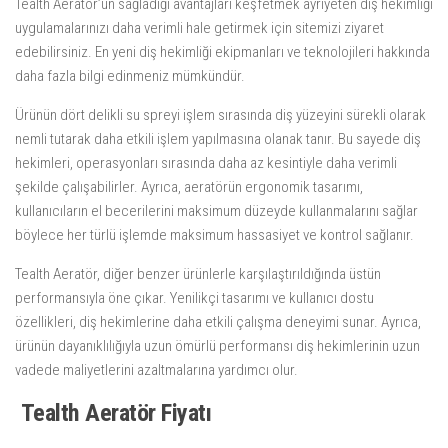
Tealth Aeratör’ün sağladığı avantajları keşfetmek ayriyeten diş hekimliği
uygulamalarınızı daha verimli hale getirmek için sitemizi ziyaret
edebilirsiniz. En yeni diş hekimliği ekipmanları ve teknolojileri hakkında
daha fazla bilgi edinmeniz mümkündür.
Ürünün dört delikli su spreyi işlem sırasında diş yüzeyini sürekli olarak
nemli tutarak daha etkili işlem yapılmasına olanak tanır. Bu sayede diş
hekimleri, operasyonları sırasında daha az kesintiyle daha verimli
şekilde çalışabilirler. Ayrıca, aeratörün ergonomik tasarımı,
kullanıcıların el becerilerini maksimum düzeyde kullanmalarını sağlar
böylece her türlü işlemde maksimum hassasiyet ve kontrol sağlanır.
Tealth Aeratör, diğer benzer ürünlerle karşılaştırıldığında üstün
performansıyla öne çıkar. Yenilikçi tasarımı ve kullanıcı dostu
özellikleri, diş hekimlerine daha etkili çalışma deneyimi sunar. Ayrıca,
ürünün dayanıklılığıyla uzun ömürlü performansı diş hekimlerinin uzun
vadede maliyetlerini azaltmalarına yardımcı olur.
Tealth Aeratör Fiyatı