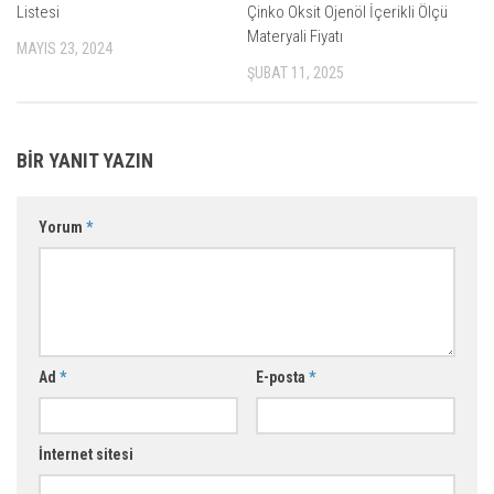
Listesi
Çinko Oksit Ojenöl İçerikli Ölçü
Materyali Fiyatı
MAYIS 23, 2024
ŞUBAT 11, 2025
BIR YANIT YAZIN
Yorum
*
Ad
*
E-posta
*
İnternet sitesi