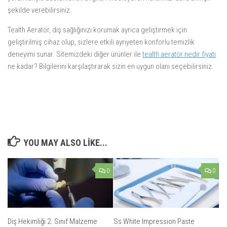
şekilde verebilirsiniz.
Tealth Aeratör, diş sağlığınızı korumak ayrıca geliştirmek için
geliştirilmiş cihaz olup, sizlere etkili ayriyeten konforlu temizlik
deneyimi sunar. Sitemizdeki diğer ürünler ile
tealth aeratör nedir fiyatı
ne kadar? Bilgilerini karşılaştırarak sizin en uygun olanı seçebilirsiniz.
YOU MAY ALSO LIKE...
0
0
Diş Hekimliği 2. Sınıf Malzeme
Ss White Impression Paste