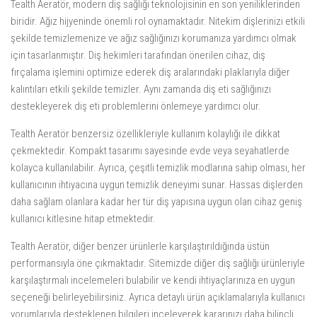
Tealth Aeratör, modern diş sağlığı teknolojisinin en son yeniliklerinden
biridir. Ağız hijyeninde önemli rol oynamaktadır. Nitekim dişlerinizi etkili
şekilde temizlemenize ve ağız sağlığınızı korumanıza yardımcı olmak
için tasarlanmıştır. Diş hekimleri tarafından önerilen cihaz, diş
fırçalama işlemini optimize ederek diş aralarındaki plaklarıyla diğer
kalıntıları etkili şekilde temizler. Aynı zamanda diş eti sağlığınızı
destekleyerek diş eti problemlerini önlemeye yardımcı olur.
Tealth Aeratör benzersiz özellikleriyle kullanım kolaylığı ile dikkat
çekmektedir. Kompakt tasarımı sayesinde evde veya seyahatlerde
kolayca kullanılabilir. Ayrıca, çeşitli temizlik modlarına sahip olması, her
kullanıcının ihtiyacına uygun temizlik deneyimi sunar. Hassas dişlerden
daha sağlam olanlara kadar her tür diş yapısına uygun olan cihaz geniş
kullanıcı kitlesine hitap etmektedir.
Tealth Aeratör, diğer benzer ürünlerle karşılaştırıldığında üstün
performansıyla öne çıkmaktadır. Sitemizde diğer diş sağlığı ürünleriyle
karşılaştırmalı incelemeleri bulabilir ve kendi ihtiyaçlarınıza en uygun
seçeneği belirleyebilirsiniz. Ayrıca detaylı ürün açıklamalarıyla kullanıcı
yorumlarıyla desteklenen bilgileri inceleyerek kararınızı daha bilinçli