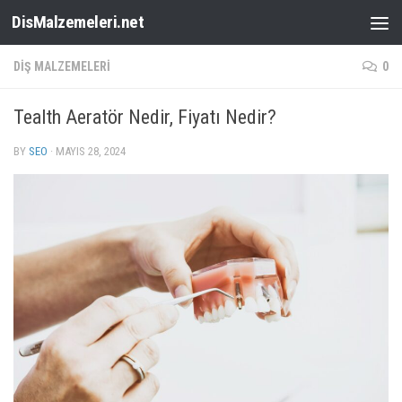
DisMalzemeleri.net
Skip to content
DIŞ MALZEMELERI
0
Tealth Aeratör Nedir, Fiyatı Nedir?
BY
SEO
·
MAYIS 28, 2024